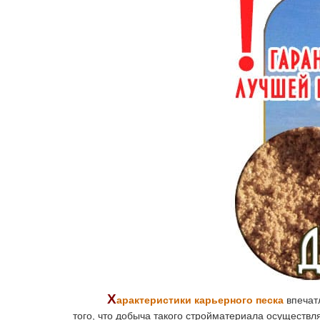
Х
арактеристики карьерного песка
впечат
того, что добыча такого стройматериала осуществ