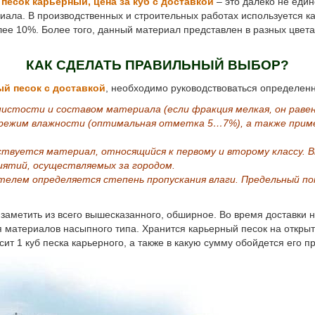
к
песок карьерный, цена за куб с доставкой
– это далеко не еди
риала. В производственных и строительных работах используется 
ее 10%. Более того, данный материал представлен в разных цветах
КАК СДЕЛАТЬ ПРАВИЛЬНЫЙ ВЫБОР?
ый песок с доставкой
, необходимо руководствоваться определен
стости и составом материала (если фракция мелкая, он равен 18
режим влажности (оптимальная отметка 5…7%), а также приме
.
твуется материал, относящийся к первому и второму классу. 
ятий, осуществляемых за городом.
лем определяется степень пропускания влаги. Предельный пока
о заметить из всего вышесказанного, обширное. Во время доставки
материалов насыпного типа. Хранится карьерный песок на открыт
т 1 куб песка карьерного, а также в какую сумму обойдется его п