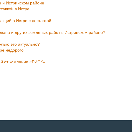
е и Истринском районе
ставкой в Истре
кций в Истре с доставкой
ована и других земляных работ в Истринском районе?
олько это актуально?
тре недорого
кой от компании «РИСК»