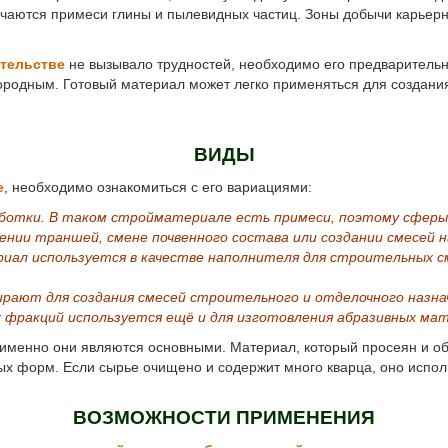
чаются примеси глины и пылевидных частиц. Зоны добычи карьерно
ительстве
не вызывало трудностей, необходимо его предварительн
ородным. Готовый материал может легко применяться для создания
ВИДЫ
е
, необходимо ознакомиться с его вариациями:
аботки. В таком стройматериале есть примеси, поэтому сферы 
ении траншей, смене почвенного состава или создании смесей н
иал используется в качестве наполнителя для строительных с
ирают для создания смесей строительного и отделочного назн
х фракций используется ещё и для изготовления абразивных ма
именно они являются основными. Материал, который просеян и 
ных форм. Если сырье очищено и содержит много кварца, оно испол
ВОЗМОЖНОСТИ ПРИМЕНЕНИЯ