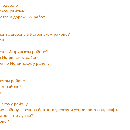
 недорого
нском районе?
ьства и дорожных работ
мента щебень в Истринском районе?
кой
си в Истринском районе?
 и Истринском районе
ой по Истринскому району
нском районе
ком районе?
й
инскому району
му району – основа богатого урожая и ухоженного ландшафта
стре – что лучше?
йоне?