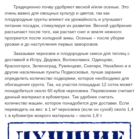
Традиционно почву удобряют весной и/или осенью. Это
очень важно для овощных культур и цветов, так как
плодородные грунты влияют на урожайность и улучшают
питание посадок, стимулируя их развитие. Весной удобрения
рассыпают после того, как растает снег и земля немного
прогреется после холодной зимы. Осенью – после уборки
урожая и до наступления первых заморозков.
Заказывая чернозем и плодородные смеси для теплиц с
доставкой в Истру, Дедовск, Волоколамск, Одинцово,
Красногорск, Зеленоград, Румянцево, Снегири, Нахабино и в
другие населенные пункты Подмосковья, лучше заранее
определить количество подкормки, которое необходимо для
обогащения грунта. Так, на участок площадью 12 соток может
понадобиться около 60 кубов чернозема. Перевозчики считают
данный материал в кубометрах. Так удобнее считать
количество машин, которое понадобится для доставки. Если
переводить на вес: в 1 м³ чернозема (если он сухой) около 1,4
т, в кубометре мокрого материала – около 1,8 т.