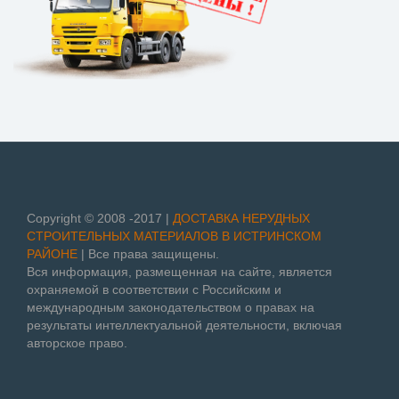
Copyright © 2008 -2017 |
ДОСТАВКА НЕРУДНЫХ
СТРОИТЕЛЬНЫХ МАТЕРИАЛОВ В ИСТРИНСКОМ
РАЙОНЕ
| Все права защищены.
Вся информация, размещенная на сайте, является
охраняемой в соответствии с Российским и
международным законодательством о правах на
результаты интеллектуальной деятельности, включая
авторское право.