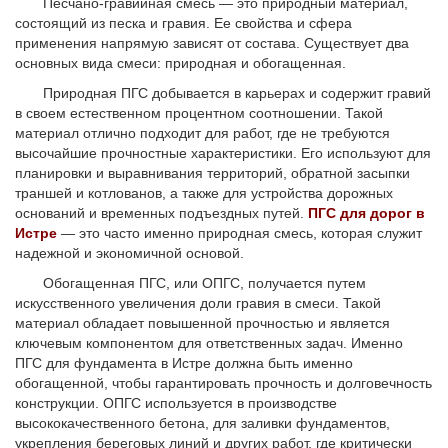
Песчано-гравийная смесь — это природный материал,
состоящий из песка и гравия. Ее свойства и сфера
применения напрямую зависят от состава. Существует два
основных вида смеси: природная и обогащенная.
Природная ПГС добывается в карьерах и содержит гравий
в своем естественном процентном соотношении. Такой
материал отлично подходит для работ, где не требуются
высочайшие прочностные характеристики. Его используют для
планировки и выравнивания территорий, обратной засыпки
траншей и котлованов, а также для устройства дорожных
оснований и временных подъездных путей.
ПГС для дорог в
Истре
— это часто именно природная смесь, которая служит
надежной и экономичной основой.
Обогащенная ПГС, или ОПГС, получается путем
искусственного увеличения доли гравия в смеси. Такой
материал обладает повышенной прочностью и является
ключевым компонентом для ответственных задач. Именно
ПГС для фундамента в Истре должна быть именно
обогащенной, чтобы гарантировать прочность и долговечность
конструкции. ОПГС используется в производстве
высококачественного бетона, для заливки фундаментов,
укрепления береговых линий и других работ, где критически