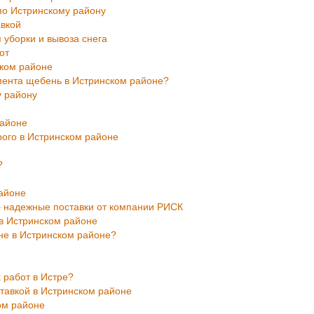
по Истринскому району
авкой
 уборки и вывоза снега
от
ском районе
мента щебень в Истринском районе?
у району
районе
рого в Истринском районе
?
районе
 – надежные поставки от компании РИСК
 в Истринском районе
не в Истринском районе?
х работ в Истре?
тавкой в Истринском районе
ком районе