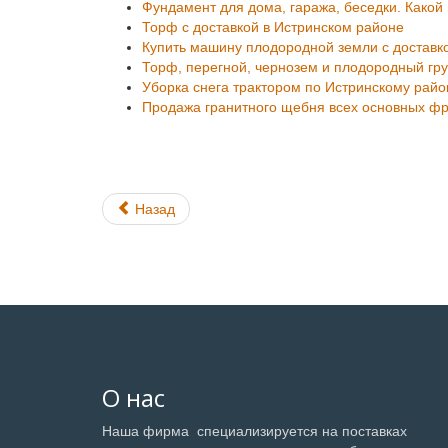
Фундамент для дома, гаража, беседки. Како
Торф с доставкой в Истринском районе
Купить машину плодородной земли с доставк
Торф, перегной, чернозем и плодородный гру
Уборка снега трактором по Истринскому райо
Продажа гранитного щебня всех основных фра
Назад
О нас
Наша фирма специализируется на поставках