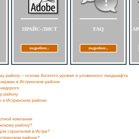
ПРАЙС-ЛИСТ
FAQ
А
подробнее...
подробнее...
му району – основа богатого урожая и ухоженного ландшафта
йнерами в Истринском районе
 недорого
му району
е и Истринском районе
ортной компании
инскому району?
для строителей в Истре?
Истринском районе?