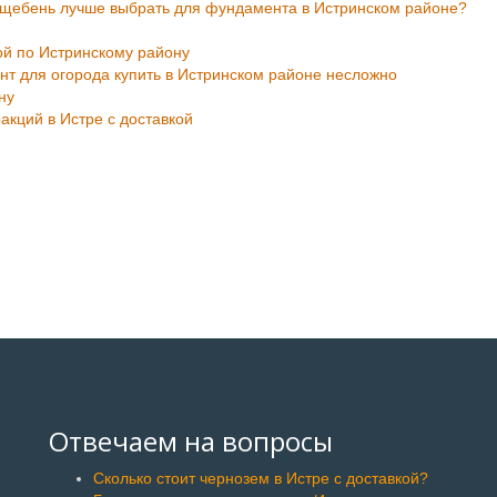
й щебень лучше выбрать для фундамента в Истринском районе?
ой по Истринскому району
нт для огорода купить в Истринском районе несложно
ну
кций в Истре с доставкой
Отвечаем на вопросы
Сколько стоит чернозем в Истре с доставкой?