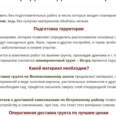
ить без подготовительных работ, в число которых входит планировк
оне
, ведь без сыпучих материалов обойтись нельзя.
Подготовка территории
анировки, которая позволяет определить расположение основных 
удут находиться дом, баня, гараж и другие постройки, а также зе
 заболоченные и низкие участки.
 в комплексе работ по выемке грунта, прокладке дренажа и т. п
атериалом считается
планировочной грунт – Истра
является горо
Какой материал необходим?
тавке грунта по Волоколамскому шоссе
предлагают материал, п
 примесей в виде осколков кирпича, растительных элементов и друг
 необходим сад, придётся насыпать сверху слой плодородной почв
астков с доставкой самосвалами по Истринскому району
позвол
устройству и озеленению, при том, что стоит этот материал совсем
Оперативная доставка грунта по лучшим ценам