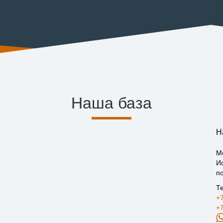
Наша база
Н
М
И
по
Т
+7
+7