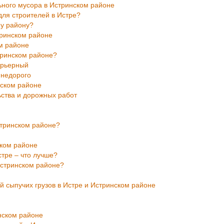
ьного мусора в Истринском районе
для строителей в Истре?
му району?
тринском районе
ом районе
тринском районе?
арьерный
 недорого
нском районе
ьства и дорожных работ
стринском районе?
ском районе
стре – что лучше?
Истринском районе?
ой сыпучих грузов в Истре и Истринском районе
нском районе