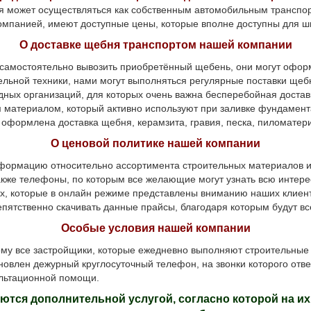
я может осуществляться как собственным автомобильным транспор
омпанией, имеют доступные цены, которые вполне доступны для ш
О доставке щебня транспортом нашей компании
самостоятельно вывозить приобретённый щебень, они могут оформ
ельной техники, нами могут выполняться регулярные поставки щеб
ых организаций, для которых очень важна бесперебойная доставк
атериалом, который активно используют при заливке фундамента,
оформлена доставка щебня, керамзита, гравия, песка, пиломатериа
О ценовой политике нашей компании
мацию относительно ассортимента строительных материалов и 
 также телефоны, по которым все желающие могут узнать всю инт
х, которые в онлайн режиме представлены вниманию наших клиент
епятственно скачивать данные прайсы, благодаря которым будут вс
Особые условия нашей компании
 все застройщики, которые ежедневно выполняют строительные р
овлен дежурный круглосуточный телефон, на звонки которого отв
ультационной помощи.
тся дополнительной услугой, согласно которой на и