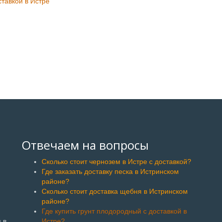
ставкой в Истре
Отвечаем на вопросы
Сколько стоит чернозем в Истре с доставкой?
Где заказать доставку песка в Истринском
районе?
Сколько стоит доставка щебня в Истринском
районе?
Где купить грунт плодородный с доставкой в
 в
Истре?