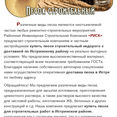
Р
азличные виды песка являются неотъемлемой
частью любых ремонтно-строительных мероприятий.
Районная Инженерная Строительная Компания
«РИСК»
предлагает строительным компаниям и частным
застройщикам
купить песок строительный недорого с
доставкой по Истринскому району
на реально выгодных
условиях. Мы предлагаем высококачественный материал,
соответствующий всем техническим требованиям ГОСТа.
Благодаря наличию собственного автопарка спецтехники
нами осуществляется оперативная
доставка песка в Истре
по любому адресу.
Обращайтесь! Мы предлагаем различные виды песка,
предназначенные для засыпки котлованов, приготовления
цементного раствора, а также растворов высокого качества
для чистовой работы, изготовления ЖБ, бетонных и других
конструкций и т.д. Наша компания предлагает
купить песок
для строительных работ в Истринском районе
,
сотрудничая как с частными лицами, так и с различными