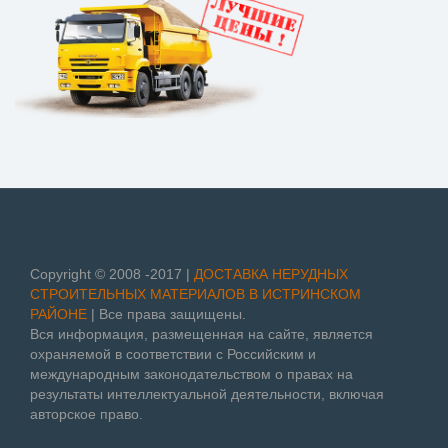
Copyright © 2008 -2017 |
ДОСТАВКА НЕРУДНЫХ
СТРОИТЕЛЬНЫХ МАТЕРИАЛОВ В ИСТРИНСКОМ
РАЙОНЕ
| Все права защищены.
Вся информация, размещенная на сайте, является
охраняемой в соответствии с Российским и
международным законодательством о правах на
результаты интеллектуальной деятельности, включая
авторское право.