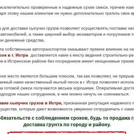
 исключительно проверенные и надежные сухие смеси, причем нами
даря этому нашим клиентам не нужно дополнительно тратить свое 
в
для доставки сыпучих грузов позволяет осуществлять поставки н
 автомобилей, а также широкий выбор экскаваторов и погрузчиков
ои денежные средства.
а собственным автотранспортом оказывают прямое влияние на ок
ок в г. Истра
доставляется нами к месту ведения строительно-р
зов в Истринском районе без посредников имеет неоценимые преим
 место является большим плюсом, так как позволяет, не прерыва
мый нами качественный мытый песок в г. Истра позволяет использо
тва готовой смеси получаются весьма хорошими. Оперативная дост
одходом наших сотрудников, в чем можно ничуть не сомневаться.
авке сыпучих грузов в Истре,
признанная репутация надежного п
ущества, которые дают возможность уверенно сотрудничать с нам
язательств с соблюдением сроков, будь то продажа гру
доставка грунта по городу и району.