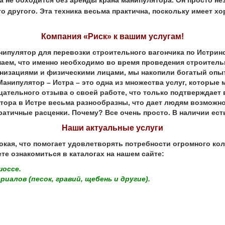
о другого. Эта техника весьма практична, поскольку имеет 
Компания «Риск» к вашим услугам!
улятор для перевозки строительного вагончика по Истринск
наем, что именно необходимо во время проведения строитель
изациями и физическими лицами, мы накопили богатый опы
анипулятор – Истра – это одна из множества услуг, которые 
цательного отзыва о своей работе, что только подтверждает
ра в Истре весьма разнообразны, что дает людям возможно
атичные расценки. Почему? Все очень просто. В наличии ест
Наши актуальные услуги
я, что помогает удовлетворять потребности огромного коли
те ознакомиться в каталогах на нашем сайте:
шоссе.
алов (песок, гравий, щебень и другие).