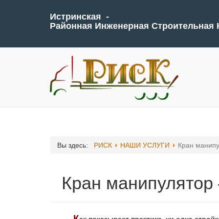
Истринская -
Районная Инженерная Строительная
Вы здесь:
РИСК
НАШИ УСЛУГИ
Кран манипу
Кран манипулятор 
К
ак показывает практика, ни одна строй