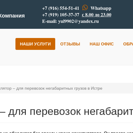
+7 (916) 554-51-41
Whatsapp
+7 (919) 105-37-37
с 8.00 до 23.00
 Компания
E-mail:
yul9902@yandex.ru
НАШИ УСЛУГИ
ОТЗЫВЫ
НАШ ОФИС
ОБР
лятор – для перевозок негабаритных грузов в Истре
– для перевозок негабарит
ка не обходится без аренды крана манипулятора. Он просто н