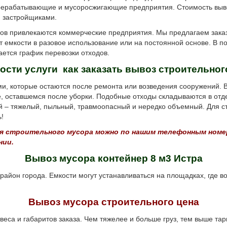
ерерабатывающие и мусоросжигающие предприятия. Стоимость выв
я застройщиками.
 привлекаются коммерческие предприятия. Мы предлагаем заказа
т емкости в разовое использование или на постоянной основе. В п
ется график перевозки отходов.
ости услуги как заказать вывоз строительног
оторые остаются после ремонта или возведения сооружений. В п
ре, оставшемся после уборки. Подобные отходы складываются в от
й – тяжелый, пыльный, травмоопасный и нередко объемный. Для с
!
я строительного мусора можно по нашим телефонным номера
нии.
Вывоз мусора контейнер 8 м3 Истра
он города. Емкости могут устанавливаться на площадках, где во
Вывоз мусора строительного цена
еса и габаритов заказа. Чем тяжелее и больше груз, тем выше та