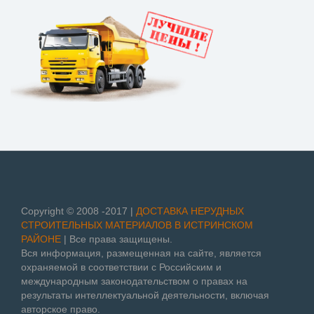
Copyright © 2008 -2017 |
ДОСТАВКА НЕРУДНЫХ
СТРОИТЕЛЬНЫХ МАТЕРИАЛОВ В ИСТРИНСКОМ
РАЙОНЕ
| Все права защищены.
Вся информация, размещенная на сайте, является
охраняемой в соответствии с Российским и
международным законодательством о правах на
результаты интеллектуальной деятельности, включая
авторское право.